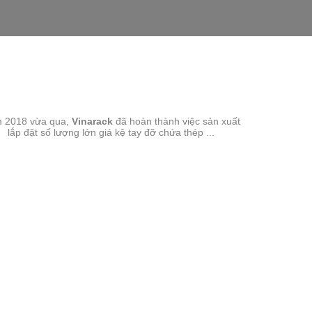
GIÁ KỆ TAY ĐỠ-SMC
 2018 vừa qua,
Vinarack
đã hoàn thành việc sản xuất
lắp đặt số lượng lớn giá kệ tay đỡ chứa thép ...