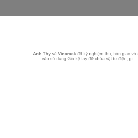
GIÁ KỆ TAY ĐỠ-ANH THY
Anh Thy
và
Vinarack
đã ký nghiệm thu, bàn giao và
vào sử dụng Giá kệ tay đỡ chứa vật tư điện, gi...