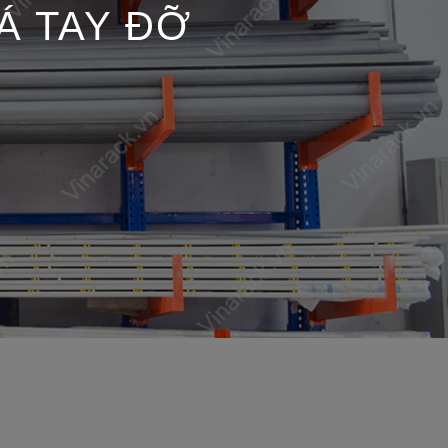
Á TAY ĐỠ