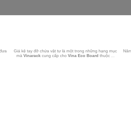
GIÁ KỆ TAY ĐỠ-VINA ECO BOARD
 đưa
Giá kệ tay đỡ chứa vật tư là một trong những hạng mục
Năm
mà
Vinarack
cung cấp cho
Vina Eco Board
thuộc ...