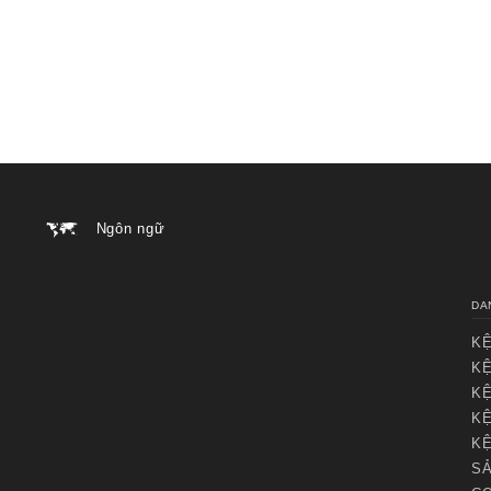
Ngôn ngữ
DA
KỆ
KỆ
KỆ
KỆ
KỆ
SẢ