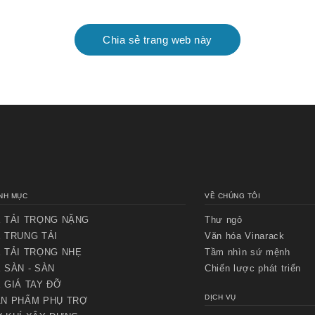
Chia sẻ trang web này
NH MỤC
VỀ CHÚNG TÔI
 TẢI TRỌNG NẶNG
Thư ngỏ
Chuyển
Chuyển
 TRUNG TẢI
Văn hóa Vinarack
đến nội
đến
dung
cuối
 TẢI TRỌNG NHẸ
Tầm nhìn sứ mệnh
chính
trang
 SÀN - SÀN
Chiến lược phát triển
 GIÁ TAY ĐỠ
DỊCH VỤ
N PHẨM PHỤ TRỢ