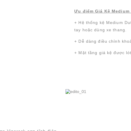
Ưu điểm Giá Kệ Medium 
+ Hệ thống kệ Medium Dut
tay hoặc dùng xe thang.
+ Dễ dàng điều chỉnh kho
+ Mặt tầng giá kệ được ló
ợc Vinarack sơn tĩnh điện