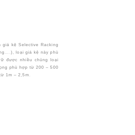
 giá kệ Selective Racking
ng….), loại giá kệ này phù
trữ được
nhiều chủng loại
rọng phù hợp từ 200 – 500
 từ 1m – 2,5m.