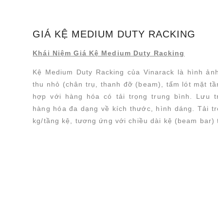
GIÁ KỆ MEDIUM DUTY RACKING
Khái Niệm Giá Kệ Medium Duty Racking
Kệ Medium Duty Racking của Vinarack là hình ảnh
thu nhỏ (chân trụ, thanh đỡ
(beam), tấm lót mặt tầ
hợp với hàng hóa có tải trọng trung bình. Lưu 
hàng hóa đa dạng về kích thước, hình dáng. Tải t
kg/tầng kệ, tương ứng với chiều dài kệ (beam bar)