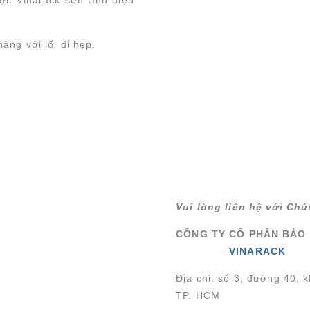
àng với lối đi hẹp.
Vui lòng liên hệ với Chú
CÔNG TY CỔ PHẦN BẢO
VINARACK
Địa chỉ: số 3, đường 40,
TP. HCM