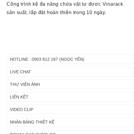
Công trình kệ đa năng chứa vật tư được Vinarack
sản xuất, lắp đặt hoàn thiện trong 10 ngày.
HOTLINE : 0903 812 187 (NGỌC YẾN)
LIVE CHAT
THƯ VIỆN ẢNH
LIÊN KẾT
VIDEO CLIP
Chuyển
Chuyển
NHẬN BẢNG THIẾT KẾ
đến nội
đến
dung
cuối
chính
trang