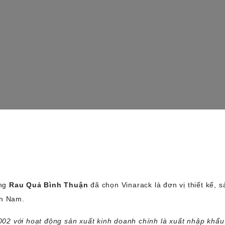
àng
Rau Quả Bình Thuận
đã chọn Vinarack là đơn vị thiết kế, s
ền Nam.
02 với hoạt động sản xuất kinh doanh chính là xuất nhập khẩu t