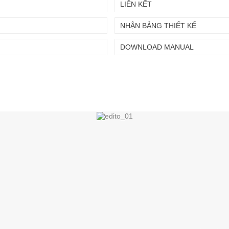
LIÊN KẾT
NHẬN BẢNG THIẾT KẾ
DOWNLOAD MANUAL
Chuyển
Chuyển
đến nội
đến
dung
cuối
chính
trang