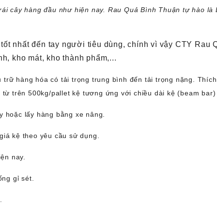
rái cây hàng đầu như hiện nay. Rau Quả Bình Thuận tự hào là 
ốt nhất đến tay người tiêu dùng, chính vì vậy CTY Rau 
h, kho mát, kho thành phẩm,...
trữ hàng hóa có tải trọng trung bình đến tải trọng nặng. Thíc
 từ trên 500kg/pallet kệ tương ứng với chiều dài kệ (beam bar
ay hoặc lấy hàng bằng xe nâng.
giá kệ theo yêu cầu sử dụng.
iện nay.
ống gỉ sét.
.